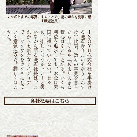
▲ひざ上までの写真にすることで、足の短さを見事に隠
す磯遊社長
ち
ら
は
Ｉ
Ｓ
Ｏ
Ｙ
Ｕ
株
式
会
社
を
手
掛
け
る
磯
遊
晋
介
（
い
そ
ゆ
う
し
ん
す
け
）
代
表
。
数
々
の
事
業
を
自
ら
立
ち
上
げ
る
も
「
あ
ま
り
大
き
な
野
心
は
な
い
」
と
語
る
。
い
く
ら
利
益
を
追
求
し
て
も
、
お
金
は
天
国
に
持
っ
て
い
け
な
い
。
じ
ゃ
あ
、
楽
し
い
ほ
う
が
い
い
！
と
笑
い
な
が
ら
語
る
磯
遊
社
長
は
、
こ
れ
か
ら
も
新
た
な
ア
イ
デ
ィ
ア
で
、
ワ
ク
ワ
ク
を
カ
タ
チ
に
し
て
い
く
意
気
込
み
だ
。
詳
し
く
。
こ
会社概要はこちら
ニュースヘッドライン