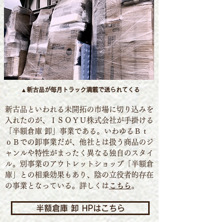
▲新古品が毎月トラック満載で送られてくる
新古品といわれる未開拓の市場に切り込みを
入れたのが、ＩＳＯＹＵ株式会社が手掛ける
「半額倉庫 卸」事業である。いわゆるＢｔ
ｏＢでの卸事業だが、他社とは扱う商品のジ
ャンルや特性がまったく異なる独自のスタイ
ル。
別事業のアウトレットショップ「半額倉
庫」との相乗効果もあり、陰の立役者的存在
の事業となっている。詳しくは
こちら
。
半額倉庫 卸 HPはこちら