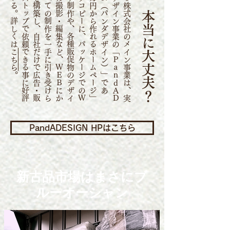
は
Ｉ
Ｓ
Ｏ
Ｙ
Ｕ
株
式
会
社
の
メ
イ
ン
事
業
は
、
実
は
Ｗ
Ｅ
Ｂ
デ
ザ
イ
ン
事
業
の
「
Ｐ
ａ
ｎ
ｄ
Ａ
Ｄ
Ｅ
Ｓ
Ｉ
Ｇ
Ｎ
（
パ
ン
ダ
デ
ザ
イ
ン
）
」
で
あ
る
。
「
５
万
円
か
ら
作
れ
る
ホ
ー
ム
ペ
ー
ジ
」
を
キ
ャ
ッ
チ
コ
ピ
ー
に
、
パ
ッ
ケ
ー
ジ
で
の
Ｗ
Ｅ
Ｂ
サ
イ
ト
制
作
や
、
各
種
販
促
物
の
デ
ザ
イ
ン
、
動
画
の
撮
影
・
編
集
な
ど
、
Ｗ
Ｅ
Ｂ
に
か
か
わ
る
す
べ
て
の
制
作
を
一
手
に
引
き
受
け
ら
れ
る
体
制
を
構
築
し
、
自
社
だ
け
で
広
告
・
販
促
を
ワ
ン
ス
ト
ッ
プ
で
依
頼
で
き
る
事
に
好
評
を
博
し
て
い
る
。
詳
し
く
こちら
。
PandADESIGN HPはこちら
新古品市場はまさにブ
ルーオーシャン