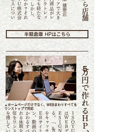
Ｉ
Ｓ
Ｏ
Ｙ
Ｕ
株
式
会
が
仕
掛
け
る
こ
の
半
額
倉
庫
の
物
販
サ
ー
ビ
ス
に
つ
い
、
詳
し
く
半額倉庫 HPはこちら
５万円で作れるＨＰ、本当に大丈夫？
▲ホームページだけでなく、WEBまわりすべてを
ワンストップで対応