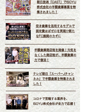
朝日放送「CAST」でISOYU
株式会社の半額倉庫事業を特
集されました！
空き倉庫を活用するモデルで
固定費ほぼゼロを実現!?新た
なFC展開のカギに
​半額倉庫商店街を開催！元気を
なくした商店街が、半額倉庫の
力で復活！
テレビ朝日「スーパーJチャン
ネル」で半額倉庫を特集されま
した！
​コロナで苦戦する業界を、
ISOYU株式会社が全力で応援！