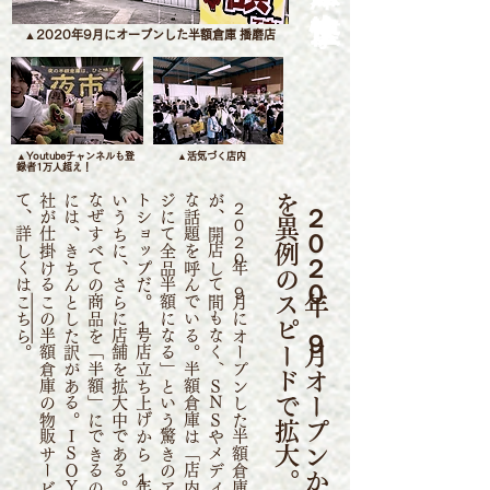
▲2020年9月にオープンした半額倉庫 播磨店
▲Youtubeチャンネルも登
▲活気づく店内
録者1万人超え！
は
社
て
。
２
０
２
０
年
９
月
に
オ
ー
プ
ン
し
た
半
額
倉
庫
播
磨
店
が
、
開
店
し
て
間
も
な
く
、
Ｓ
Ｎ
Ｓ
や
メ
デ
ィ
ア
で
大
き
な
話
題
を
呼
ん
で
い
る
。
半
額
倉
庫
は
「
店
内
商
品
が
レ
ジ
に
て
全
品
半
額
に
な
る
」
と
い
う
驚
き
の
ア
ウ
ト
レ
ッ
ト
シ
ョ
ッ
プ
だ
。
​１
号
店
立
ち
上
げ
か
ら
１
年
も
経
た
な
い
う
ち
に
、
さ
ら
に
店
舗
を
拡
大
中
で
あ
る
。
​し
か
し
、
な
ぜ
す
べ
て
の
商
品
を
「
半
額
」
に
で
き
る
の
か
？
そ
れ
に
は
、
き
ち
ん
と
し
た
訳
が
あ
る
。
２
０
２
０
年
９
月
オ
ー
プ
ン
か
ら
店
舗
を
異
例
の
ス
ピ
ー
ド
で
拡
大
こちら
。