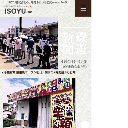
​ISOYU株式会社の、新聞みたいな公式ホームページ
ＩＳＯＹＵ
​新聞
磯遊
4月4日
(土
)更新
2026年(令和8年)
▲半額倉庫 播磨店オープン初日、開店の7時間前から
行列
半額倉庫の快進撃！